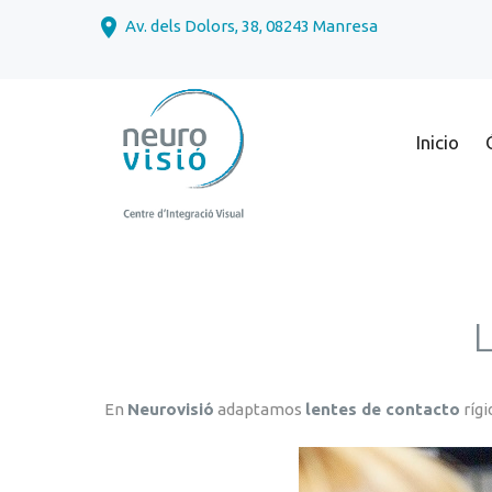
Av. dels Dolors, 38, 08243 Manresa
Inicio
Protección Sol
Protección fre
L
Protección De
Natación y Bu
Protección La
En
Neurovisió
adaptamos
lentes de contacto
rígi
Progresivos d