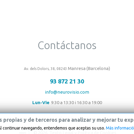
Contáctanos
Manresa (Barcelona)
Av. dels Dolors
, 38, 0824
3
93 872 21 30
info@neurovisio.com
Lun-Vie
9:30 a 13:30 i 16:30 a 19:00
s
propias
y
de
terceros
para
analizar
y
mejorar
tu
exp
l continuar navegando, entendemos que aceptas su uso.
Más informaci
©
2026
.
Texto Legal y Política de Cookies