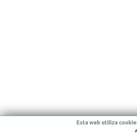
Esta
web
utiliza
cookie
A