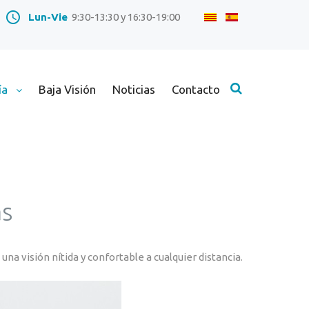
Lun-Vie
9:30-13:30 y 16:30-19:00
ía
Baja Visión
Noticias
Contacto
k
as
resivas
ciales
 una visión nítida y confortable a cualquier distancia.