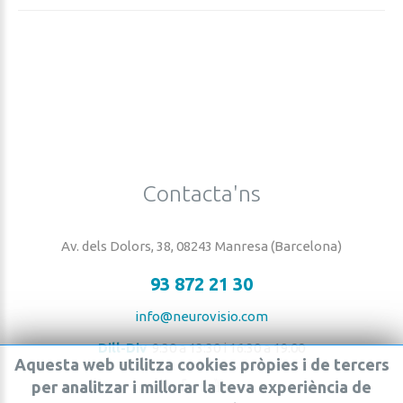
Contacta'ns
Av. dels Dolors, 38, 08243 Manresa (Barcelona)
93 872 21 30
info@neurovisio.com
Dill-Div
9:30 a 13:30 i 16:30 a 19:00
Aquesta
web
utilitza
cookies
pròpies
i
de
tercers
per
analitzar
i
millorar
la
teva
experiència
de