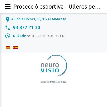
Protecció esportiva - Ulleres per fer esport | Òptica | Neurovisió, Manresa (Bages), Barcelona | Futbol, Tennis, Pàdel, Basquet, Ciclisme, BTT, Running, Ski, Pesca, Golf...
Av. dels Dolors, 38, 08243 Manresa
93 872 21 30
Dill-Div
9:30-13:30 i 16:30-19:00