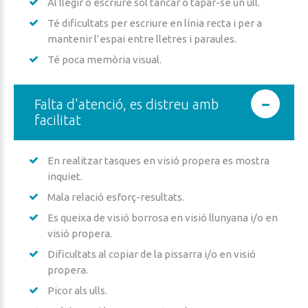
Al llegir o escriure sol tancar o tapar-se un ull.
Té dificultats per escriure en línia recta i per a
mantenir l’espai entre lletres i paraules.
Té poca memòria visual.
Falta d'atenció, es distreu amb
facilitat
En realitzar tasques en visió propera es mostra
inquiet.
Mala relació esforç-resultats.
Es queixa de visió borrosa en visió llunyana i/o en
visió propera.
Dificultats al copiar de la pissarra i/o en visió
propera.
Picor als ulls.