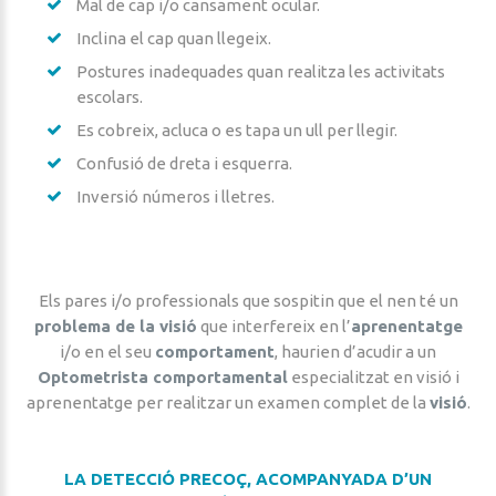
Mal de cap i/o cansament ocular.
Inclina el cap quan llegeix.
Postures inadequades quan realitza les activitats
escolars.
Es cobreix, acluca o es tapa un ull per llegir.
Confusió de dreta i esquerra.
Inversió números i lletres.
Els pares i/o professionals que sospitin que el nen té un
problema de la visió
que interfereix en l’
aprenentatge
i/o en el seu
comportament
, haurien d’acudir a un
Optometrista comportamental
especialitzat en visió i
aprenentatge per realitzar un examen complet de la
visió
.
LA DETECCIÓ PRECOÇ, ACOMPANYADA D’UN