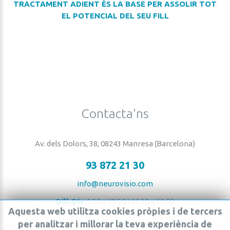
TRACTAMENT ADIENT ÉS LA BASE PER ASSOLIR TOT
EL POTENCIAL DEL SEU FILL
Contacta'ns
Av. dels Dolors, 38, 08243 Manresa (Barcelona)
93 872 21 30
info@neurovisio.com
Dill-Div
9:30 a 13:30 i 16:30 a 19:00
Aquesta
web
utilitza
cookies
pròpies
i
de
tercers
per
analitzar
i
millorar
la
teva
experiència
de